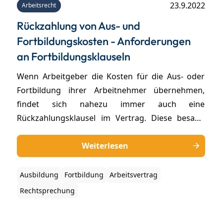
23.9.2022
Arbeitsrecht
Rückzahlung von Aus- und
Fortbildungskosten - Anforderungen
an Fortbildungsklauseln
Wenn Arbeitgeber die Kosten für die Aus- oder
Fortbildung ihrer Arbeitnehmer übernehmen,
findet sich nahezu immer auch eine
Rückzahlungsklausel im Vertrag. Diese besagt,
dass der Mitarbeiter im Falle der Kündigung oder
sonstigen Beendigung des Arbeitsverhältnisses
Weiterlesen
die Aus- und Fortbildungskosten zurückzahlen
muss. Doch nicht immer sind solche Klauseln
Ausbildung
Fortbildung
Arbeitsvertrag
wirksam.
Rechtsprechung