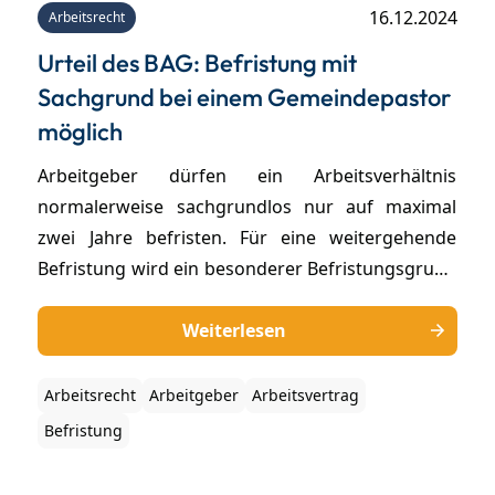
16.12.2024
Arbeitsrecht
Urteil des BAG: Befristung mit
Sachgrund bei einem Gemeindepastor
möglich
Arbeitgeber dürfen ein Arbeitsverhältnis
normalerweise sachgrundlos nur auf maximal
zwei Jahre befristen. Für eine weitergehende
Befristung wird ein besonderer Befristungsgrund
benötigt. Mit der Frage, ob ein solcher Sachgrund
auch bei der Tätigkeit eines Gemeindepastors
Weiterlesen
nach der Eigenart seiner Arbeitsleistung gegeben
sein kann, hat sich jüngst das
Arbeitsrecht
Arbeitgeber
Arbeitsvertrag
Bundesarbeitsgericht (BAG) befasst in einem Fall,
Befristung
welchen wir in unserer Kanzlei betreut haben. Mit
welchen Argumenten wir das BAG von unserer