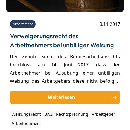
8.11.2017
Arbeitsrecht
Verweigerungsrecht des
Arbeitnehmers bei unbilliger Weisung
Der Zehnte Senat des Bundesarbeitsgerichts
beschloss am 14. Juni 2017, dass der
Arbeitnehmer bei Ausübung einer unbilligen
Weisung des Arbeitgebers diese nicht befolgen
muss, auch wenn die rechtskräftigen
Entscheidung über deren Billigkeit durch die
Weiterlesen
Gerichte noch aussteht. Dies stellt eine
Abweichung der bisherigen Rechtsprechung des
Weisungsrecht
BAG
Rechtsprechung
Arbeitgeber
Fünften Senats des Bundesarbeitsgerichts dar.
Arbeitnehmer