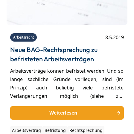
8.5.2019
Arbeitsrecht
Neue BAG-Rechtsprechung zu
befristeten Arbeitsverträgen
Arbeitsverträge können befristet werden. Und so
lange sachliche Gründe vorliegen, sind (im
Prinzip) auch beliebig viele befristete
Verlängerungen möglich (siehe zur
Einschränkung im Rahmen der
Missbrauchkontrolle unseren Blogbeitrag zur
Weiterlesen
„Befristungsampel") . Anders sieht es bei
sachgrundlosen Befristungen aus. Hier sind nur
Arbeitsvertrag
Befristung
Rechtsprechung