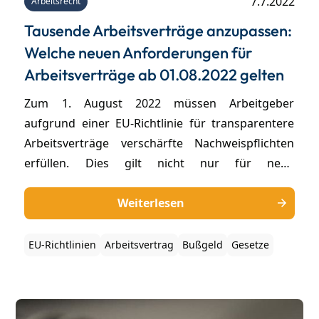
7.7.2022
Arbeitsrecht
Tausende Arbeitsverträge anzupassen:
Welche neuen Anforderungen für
Arbeitsverträge ab 01.08.2022 gelten
Zum 1. August 2022 müssen Arbeitgeber
aufgrund einer EU-Richtlinie für transparentere
Arbeitsverträge verschärfte Nachweispflichten
erfüllen. Dies gilt nicht nur für neue
Arbeitsverhältnisse, sondern auch für bereits
bestehende Arbeitsverhältnisse. Kommen
Weiterlesen
Arbeitgeber diesen Nachweispflichten nicht nach,
drohen hohe Bußgelder. Es besteht daher
EU-Richtlinien
Arbeitsvertrag
Bußgeld
Gesetze
dringender Handlungsbedarf für alle Arbeitgeber.