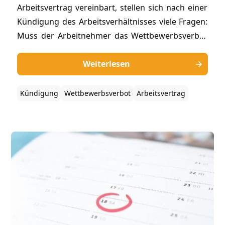
Arbeitsvertrag vereinbart, stellen sich nach einer
Kündigung des Arbeitsverhältnisses viele Fragen:
Muss der Arbeitnehmer das Wettbewerbsverbot
befolgen? Muss der Arbeitgeber eine
Karenzentschädigung bezahlen? Können sich die
Weiterlesen
Parteien von den Pflichten lösen? Wir
beantworten die wichtigsten Fragen zu diesem
Kündigung
Wettbewerbsverbot
Arbeitsvertrag
klassischen arbeitsrechtlichen Problemkreis.