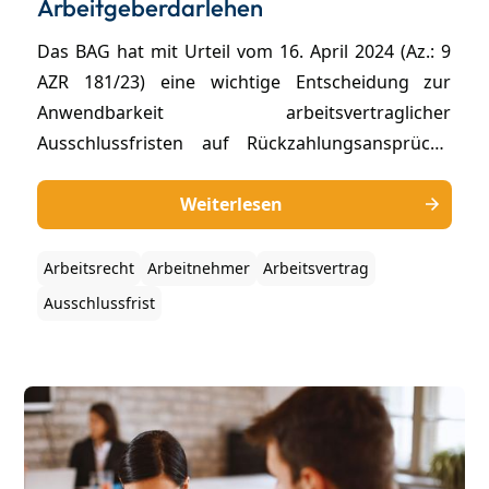
Arbeitgeberdarlehen
Das BAG hat mit Urteil vom 16. April 2024 (Az.: 9
AZR 181/23) eine wichtige Entscheidung zur
Anwendbarkeit arbeitsvertraglicher
Ausschlussfristen auf Rückzahlungsansprüche
aus Arbeitgeberdarlehen getroffen. Die
Entscheidung betrifft insbesondere Darlehen, die
Weiterlesen
Arbeitgeber ihren Beschäftigten zur Finanzierung
einer beruflichen Qualifikation gewähren, wie
Arbeitsrecht
Arbeitnehmer
Arbeitsvertrag
etwa für teure Fortbildungen oder Lizenzen.
Ausschlussfrist