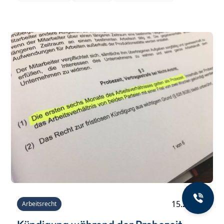
drei Verlängerungen möglich, und die
Gesamtdauer darf zwei Jahre nicht überschreiten.
Doch wie sieht es aus, wenn bereits zuvor ein
Arbeitsverhältnis mit demselben Arbeitgeber
bestanden hat? Das BAG hat seine
Rechtsprechung zu diesem Thema jetzt geändert
– nicht ohne Druck vonseiten des
Bundesverfassungsgerichts.
15.2.2019
Arbeitsrecht