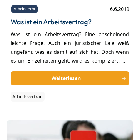
6.6.2019
Arbeitsrecht
Was ist ein Arbeitsvertrag?
Was ist ein Arbeitsvertrag? Eine anscheinend
leichte Frage. Auch ein juristischer Laie weiß
ungefähr, was es damit auf sich hat. Doch wenn
es um Einzelheiten geht, wird es kompliziert. Wo
liegt die Grenze zwischen einer freiberuflichen
Dienstleistung und einer Arbeitsleistung? Muss
Weiterlesen
ein Arbeitsvertrag schriftlich vorliegen? Und was
gilt, wenn über die Bezahlung nichts vereinbart
Arbeitsvertrag
wurde?