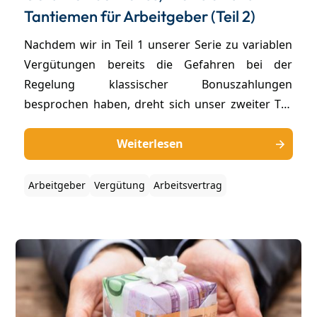
Tantiemen für Arbeitgeber (Teil 2)
Nachdem wir in Teil 1 unserer Serie zu variablen
Vergütungen bereits die Gefahren bei der
Regelung klassischer Bonuszahlungen
besprochen haben, dreht sich unser zweiter Teil
um die Besonderheiten bei Provisionen und
Tantiemen. Außerdem decken wir eine
Weiterlesen
gefährliche Falle bei freiwilligen Bonuszahlungen
auf: Wer hier nicht aufpasst, schenkt den
Arbeitgeber
Vergütung
Arbeitsvertrag
Mitarbeitern Jahr für Jahr einen durchsetzbaren
Anspruch.