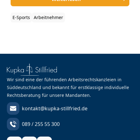
Sportler. Doch dank des umfassenden
Arbeitnehmerschutzes in Deutschland sind viele
E-Sports
Arbeitnehmer
Klauseln unwirksam und junge E-Sportler gut
geschützt, denn meist gelten die Profi-Gamer als
Arbeitnehmer.
Wir sind eine der führenden Arbeitsrechtskanzleien in
Süddeutschland und bekannt für erstklassige individuelle
Rechtsberatung für unsere Mandanten.
kontakt@kupka-stillfried.de
089 / 255 55 300