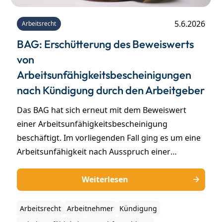
5.6.2026
Arbeitsrecht
BAG: Erschütterung des Beweiswerts
von
Arbeitsunfähigkeitsbescheinigungen
nach Kündigung durch den Arbeitgeber
Das BAG hat sich erneut mit dem Beweiswert
einer Arbeitsunfähigkeitsbescheinigung
beschäftigt. Im vorliegenden Fall ging es um eine
Arbeitsunfähigkeit nach Ausspruch einer
Arbeitgeberkündigung. Der Beweiswert einer
Arbeitsunfähigkeitsbescheinigung kann
Weiterlesen
erschüttert sein, wenn sich der Arbeitnehmer
nach Zugang der Kündigung krankmeldet und
Arbeitsrecht
Arbeitnehmer
Kündigung
nach den Gesamtumständen Indizien bestehen,