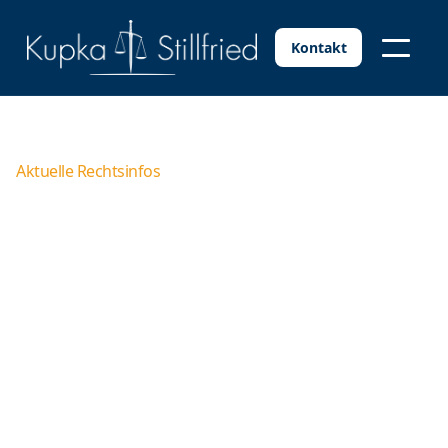
Kontakt
Aktuelle Rechtsinfos
Widerrufsvorbehalte im
Arbeitsvertrag
Gewähren Arbeitgeber ihren Mitarbeitern
Sonderzahlungen, stellen sie diese häufig unter einen
Widerrufsvorbehalt. Dabei kommt es allerdings
wesentlich auf die korrekte Formulierung der Klausel
an, denn nicht jede vertragliche Regelung hält der