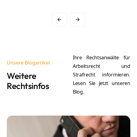
Slide 2 of 16.
Ihre Rechtsanwälte für
Unsere Blogartikel
Arbeitsrecht und
Weitere
Strafrecht informieren.
Lesen Sie jetzt unseren
Rechtsinfos
Blog.
A
Atilla Graf von Stillfried
Re
Rechtsanwalt & Partner
Mehr erfahren