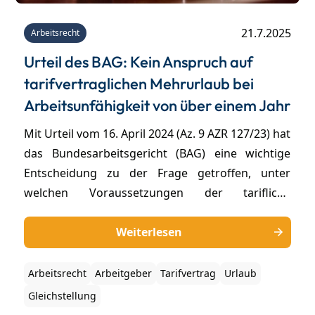
21.7.2025
Arbeitsrecht
Urteil des BAG: Kein Anspruch auf
tarifvertraglichen Mehrurlaub bei
Arbeitsunfähigkeit von über einem Jahr
Mit Urteil vom 16. April 2024 (Az. 9 AZR 127/23) hat
das Bundesarbeitsgericht (BAG) eine wichtige
Entscheidung zu der Frage getroffen, unter
welchen Voraussetzungen der tarifliche
Mehrurlaubsanspruch eines Arbeitnehmers trotz
durchgehender krankheitsbedingter
Weiterlesen
Arbeitsunfähigkeit entsteht. Die Klausel im
Tarifvertrag, wonach krankheitsbedingte
Arbeitsrecht
Arbeitgeber
Tarifvertrag
Urlaub
Ausfallzeiten von mehr als einem Jahr insgesamt
Gleichstellung
nicht als Beschäftigungszeit bei der Entstehung