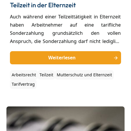
Teilzeit in der Elternzeit
Auch während einer Teilzeittätigkeit in Elternzeit
haben Arbeitnehmer auf eine tarifliche
Sonderzahlung grundsätzlich den vollen
Anspruch, die Sonderzahlung darf nicht lediglich
anteilig entsprechend des Umfangs der
Teilzeittätigkeit geleistet werden. Das BAG hat
Weiterlesen
kürzlich einen Fall entschieden, in dem es noch
um die Corona-Sonderzahlung ging. Obwohl die
Arbeitsrecht
Teilzeit
Mutterschutz und Elternzeit
betroffene Mitarbeiterin in Elternzeit war und
Tarifvertrag
währenddessen nur in Teilzeit arbeitete, hatte sie
Anspruch auf die gleiche tarifliche Sonderzahlung
wie die Vollzeitbeschäftigten, so das Urteil des
BAG.