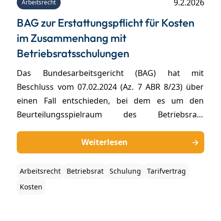
9.2.2026
Arbeitsrecht
BAG zur Erstattungspflicht für Kosten
im Zusammenhang mit
Betriebsratsschulungen
Das Bundesarbeitsgericht (BAG) hat mit
Beschluss vom 07.02.2024 (Az. 7 ABR 8/23) über
einen Fall entschieden, bei dem es um den
Beurteilungsspielraum des Betriebsrats
hinsichtlich der Entscheidung über die
Entsendung ihrer Mitglieder auf eine Schulung
Weiterlesen
ging sowie die Verpflichtung des Arbeitgebers,
die damit zusammenhängenden Kosten zu
Arbeitsrecht
Betriebsrat
Schulung
Tarifvertrag
übernehmen.
Kosten