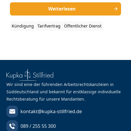
Tarifvertrages für den öffentlichen Dienst (TVöD).
Dadurch greifen beispielsweise andere
Weiterlesen
Kündigungsfristen. Hier erfahren Sie, was genau
bei einer Kündigung nach dem TVöD zu beachten
Kündigung
Tarifvertrag
Öffentlicher Dienst
ist.
Wir sind eine der führenden Arbeitsrechtskanzleien in
Süddeutschland und bekannt für erstklassige individuelle
Rechtsberatung für unsere Mandanten.
kontakt@kupka-stillfried.de
089 / 255 55 300