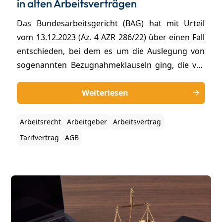
in alten Arbeitsverträgen
Das Bundesarbeitsgericht (BAG) hat mit Urteil
vom 13.12.2023 (Az. 4 AZR 286/22) über einen Fall
entschieden, bei dem es um die Auslegung von
sogenannten Bezugnahmeklauseln ging, die vor
Inkrafttreten der Schuldrechtsreform vereinbart
worden sind. Eine Bezugnahmeklausel im
Weiterlesen
Arbeitsvertrag regelt, inwiefern Änderungen im
Tarifvertrag auf das Arbeitsverhältnis
Arbeitsrecht
Arbeitgeber
Arbeitsvertrag
automatisch angewendet werden.
Tarifvertrag
AGB