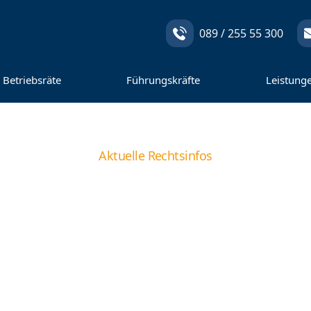
089 / 255 55 300
Betriebsräte
Führungskräfte
Leistung
Aktuelle Rechtsinfos
Thema Feiertagsz
tagsregelung am üb
rbeitsort maßgebli