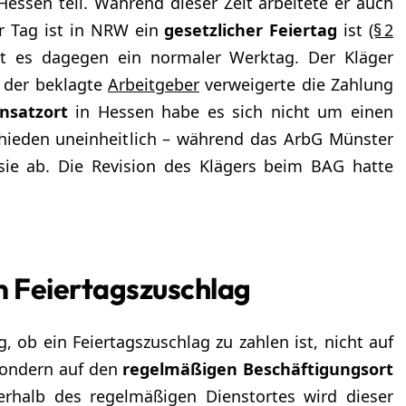
essen teil. Während dieser Zeit arbeitete er auch
er Tag ist in NRW ein
gesetzlicher Feiertag
ist
(§ 2
ist es dagegen ein normaler Werktag. Der Kläger
; der beklagte
Arbeitgeber
verweigerte die Zahlung
insatzort
in Hessen habe es sich nicht um einen
chieden uneinheitlich – während das ArbG Münster
ie ab. Die Revision des Klägers beim BAG hatte
 Feiertagszuschlag
g, ob ein Feiertagszuschlag zu zahlen ist, nicht auf
 sondern auf den
regelmäßigen
Beschäftigungsort
ßerhalb des regelmäßigen Dienstortes wird dieser