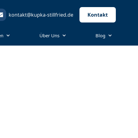
kontakt@kupka-stillfried.de
Kontakt
en
Über Uns
Blog
uschlag –
lichen
ch