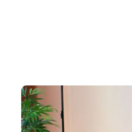
Das Bundesarbei
von Feiertagsz
die Frage, ob b
Feiertagszus
Feiertag