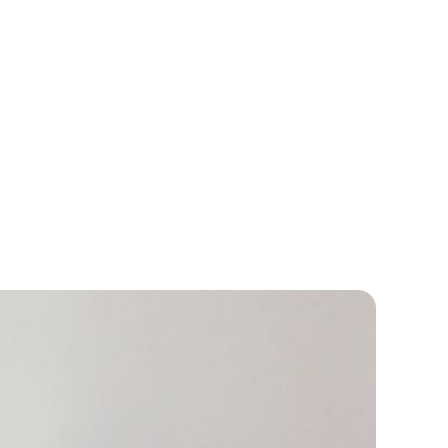
dung zur Zahlung
kret ging es um
s Bundesland der
 gesetzlicher
 besteht.