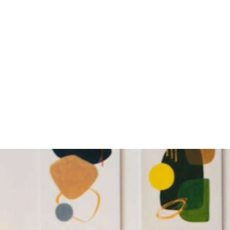
tsgericht (BAG) hat kürzlich eine praxisrelevante Entschei
uschlägen im öffentlichen Dienst der Länder getroffen. Kon
ei einer mehrtägigen dienstlichen Abordnung in ein andere
chlag nach dem TV-L zu zahlen ist, wenn am Einsatzort kein
, am regelmäßigen Arbeitsort jedoch sehr wohl ein solcher
Arbeitsrecht
Arbeitnehmer
Tarifvertrag
Feiertag
Zuschlag