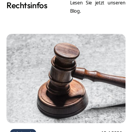
Lesen Sie jetzt unseren
Rechtsinfos
Blog.
A
Atilla Graf von Stillfried
Re
Rechtsanwalt & Partner
Mehr erfahren