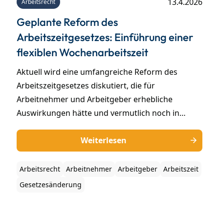
13.4.2026
Arbeitsrecht
Geplante Reform des
Arbeitszeitgesetzes: Einführung einer
flexiblen Wochenarbeitszeit
Aktuell wird eine umfangreiche Reform des
Arbeitszeitgesetzes diskutiert, die für
Arbeitnehmer und Arbeitgeber erhebliche
Auswirkungen hätte und vermutlich noch in
diesem Jahr umgesetzt werden soll. Besonders
relevant ist der voraussichtliche Abschied vom
Weiterlesen
starren 8-Stunden-Arbeitstag, hin zu einer
flexibleren Wochenarbeitszeit.
Arbeitsrecht
Arbeitnehmer
Arbeitgeber
Arbeitszeit
Gesetzesänderung