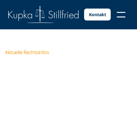
Kontakt
Aktuelle Rechtsinfos
Sonderurlaub bei Hochzeit
– Frei am schönsten Tag
des Lebens!
Es ist der schönste Tag im Leben. An der Hochzeit
möchte man sich natürlich entsprechend darauf
vorbereiten. Doch haben Sie einen Anspruch auf