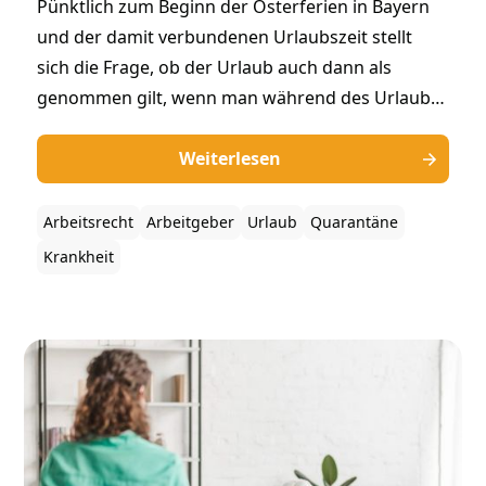
Pünktlich zum Beginn der Osterferien in Bayern
und der damit verbundenen Urlaubszeit stellt
sich die Frage, ob der Urlaub auch dann als
genommen gilt, wenn man während des Urlaubs
in Quarantäne muss – zum Beispiel nach einer
Auslandsreise in ein Gebiet mit bestehenden
Weiterlesen
Infektionskrankheiten. Über diese Frage hat das
BAG in Fortsetzung der Rechtsprechung des
Arbeitsrecht
Arbeitgeber
Urlaub
Quarantäne
Europäischen Gerichtshofs (EuGH) entschieden.
Krankheit
Auch wenn es im vorliegenden Fall noch um eine
Quarantäne aufgrund einer Corona-Infektion
ging, lässt sich diese Rechtsprechung analog
auch auf andere Quarantäne-Fälle übertragen.