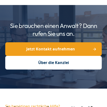
Sie brauchen einen Anwalt? Dann
rufen Sie uns an.
Jetzt Kontakt aufnehmen
Über die Kanzlei
Sie benötigen rechtliche Hilfe?