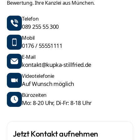
Betriebsratsgründung
, bei
Betriebsratswahlen
und bei
Bewertung. Ihre Kanzlei aus München.
der Durchsetzung ihrer
Mitbestimmungsrechte
. Zudem
bieten wir
Schulungen für Arbeitgeber
und
Schulungen
Telefon
für Betriebsräte
an.
089 255 55 300
Mobil
0176 / 55551111
E-Mail
kontakt@kupka-stillfried.de
Videotelefonie
Auf Wunsch möglich
Bürozeiten
Mo: 8-20 Uhr, Di-Fr: 8-18 Uhr
Jetzt Kontakt aufnehmen