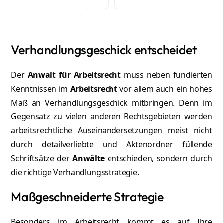
Verhandlungsgeschick entscheidet
Der
Anwalt für Arbeitsrecht
muss neben fundierten
Kenntnissen im
Arbeitsrecht
vor allem auch ein hohes
Maß an Verhandlungsgeschick mitbringen. Denn im
Gegensatz zu vielen anderen Rechtsgebieten werden
arbeitsrechtliche Auseinandersetzungen meist nicht
Anne-Marie Zolker
M
durch detailverliebte und Aktenordner füllende
Rechtsanwältin
Re
Schriftsätze der
Anwälte
entschieden, sondern durch
Mehr erfahren
die richtige Verhandlungsstrategie.
Maßgeschneiderte Strategie
Besonders im Arbeitsrecht kommt es auf Ihre