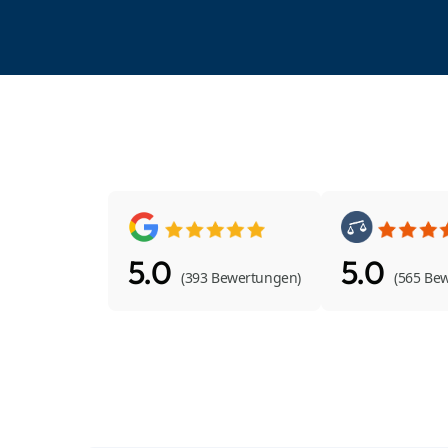
5.0
5.0
(393 Bewertungen)
(565 Be