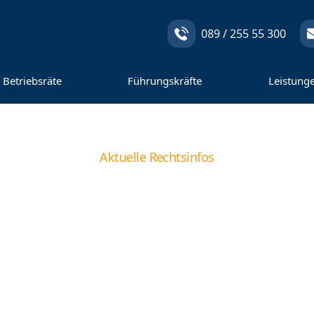
089 / 255 55 300
Betriebsräte
Führungskräfte
Leistung
Aktuelle Rechtsinfos
alt für Arbeitsrec
Einblick!
nwalt für Arbeitsrecht, wenn es sich anders nicht mehr lös