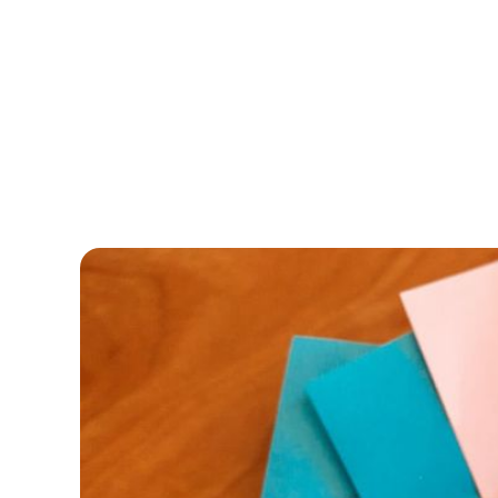
Klagen vor de
Bedarf in kei
was macht der 
den Vorhang