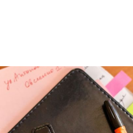
m Arbeitsgericht in der ersten Instanz ohne Anwalt möglich
nem anderen Rechtsgebiet so groß/geht es häufig nicht oh
Anwalt eigentlich hinter den Kulissen nach der Mandatier
 und geben einen Blick hinter die Kulissen unserer Kanzlei
Kanzlei
Beratung
Arbeitgeber
Arbeitnehmer