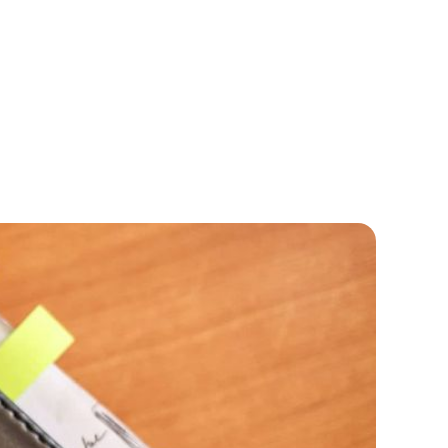
 sind, ist der
ne. Warum? Und
ung? Wir öffnen
 in München.