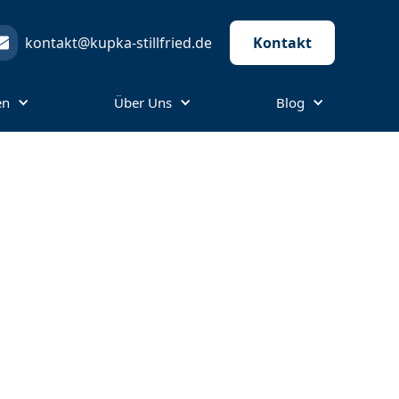
kontakt@kupka-stillfried.de
Kontakt
en
Über Uns
Blog
ht – Ein
en lässt. Obwohl