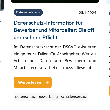
25.1.2024
Datenschutzrecht
6
Datenschutz-Information für
Bewerber und Mitarbeiter: Die oft
übersehene Pflicht
Im Datenschutzrecht der DSGVO existieren
einige teure Fallen für Arbeitgeber: Wer als
n
Arbeitgeber Daten von Bewerbern und
r
Mitarbeitern verarbeitet, muss diese über
e
die Datenerhebung mit einem
,
Informationsschreiben unterrichten. Das
Weiterlesen
m
wird im Arbeitsalltag oft übersehen, obwohl
h
bei Verstößen empfindliche Bußgelder
n
Datenschutz
Bewerbung
Schadensersatz
drohen. Wir klären, wie Sie sich und Ihren
e
Betrieb absichern.