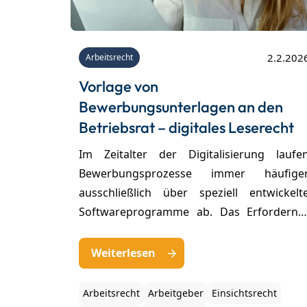
2.2.202
Arbeitsrecht
Vorlage von
Bewerbungsunterlagen an den
Betriebsrat – digitales Leserecht
Im Zeitalter der Digitalisierung laufe
Bewerbungsprozesse immer häufige
ausschließlich über speziell entwickelt
Softwareprogramme ab. Das Erfordernis
Bewerbungsunterlagen in Papierfor
einzureichen, findet sich nur noc
Weiterlesen
vereinzelt. Wie in derart digitalisierte
Bewerbungsverfahren di
Arbeitsrecht
Arbeitgeber
Einsichtsrecht