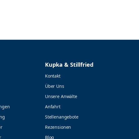
vier wichtigsten Pflichten haben wir hier für
Sie zusammengefasst.
Kupka & Stillfried
Kontakt
Über Uns
Unsere Anwälte
ungen
Anfahrt
ung
Stellenangebote
r
Rezensionen
r
Blog