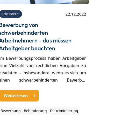
22.12.2022
Arbeitsrecht
Bewerbung von
schwerbehinderten
Arbeitnehmern – das müssen
Arbeitgeber beachten
Im Bewerbungsprozess haben Arbeitgeber
eine Vielzahl von rechtlichen Vorgaben zu
beachten – insbesondere, wenn es sich um
einen schwerbehinderten Bewerber
handelt. Bei einer Bewerbung eines
schwerbehinderten Menschen gelten
Weiterlesen
nämlich besondere Pflichten, die
Arbeitgeber unbedingt kennen sollten. Die
Bewerbung
Behinderung
Diskriminierung