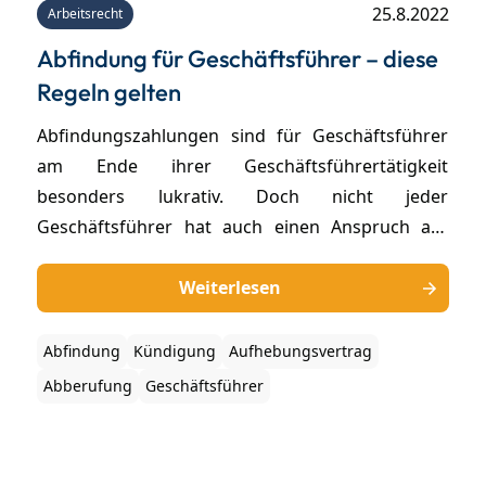
25.8.2022
Arbeitsrecht
Abfindung für Geschäftsführer – diese
Regeln gelten
Abfindungszahlungen sind für Geschäftsführer
am Ende ihrer Geschäftsführertätigkeit
besonders lukrativ. Doch nicht jeder
Geschäftsführer hat auch einen Anspruch auf
eine Abfindungszahlung. Im Einzelfall
entscheiden neben dem
Weiterlesen
Geschäftsführerdienstvortrag vor allem die
Umstände der Entlassung sowie das
Abfindung
Kündigung
Aufhebungsvertrag
Verhandlungsgeschick über die Höhe der
Abberufung
Geschäftsführer
Abfindungszahlung.