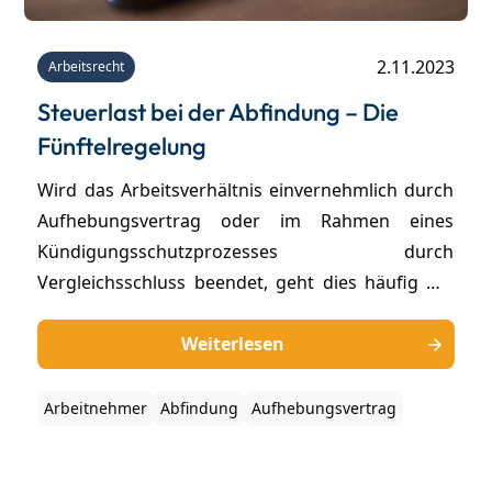
2.11.2023
Arbeitsrecht
Steuerlast bei der Abfindung – Die
Fünftelregelung
Wird das Arbeitsverhältnis einvernehmlich durch
Aufhebungsvertrag oder im Rahmen eines
Kündigungsschutzprozesses durch
Vergleichsschluss beendet, geht dies häufig mit
einer Abfindungszahlung an den Arbeitnehmer
einher. Die Freude über die womöglich hohe
Weiterlesen
Abfindung ist zunächst groß, doch schnell stellt
sich die Frage, wieviel Steuer auf die Abfindung
Arbeitnehmer
Abfindung
Aufhebungsvertrag
gezahlt werden muss. In diesem Zusammenhang
ist vor allem die sogenannte Fünftelregelung für