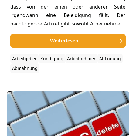
dass von der einen oder anderen Seite
irgendwann eine Beleidigung fällt. Der
nachfolgende Artikel gibt sowohl Arbeitnehmern
als auch Arbeitgebern einen Überblick, welche
Voraussetzungen es für eine Kündigung wegen
Weiterlesen
Beleidigung gibt, welche Kündigungsfristen
einzuhalten sind und wie es mit einer Abfindung
Arbeitgeber
Kündigung
Arbeitnehmer
Abfindung
aussieht.
Abmahnung