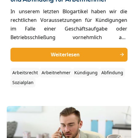
In unserem letzten Blogartikel haben wir die
rechtlichen Voraussetzungen für Kündigungen
im Falle einer Geschäftsaufgabe oder
Betriebsschließung vornehmlich aus
Arbeitgebersicht dargestellt. In diesem Artikel
geht es nun um die wichtigsten Punkte bei
Weiterlesen
Betriebsstillegungen aus Arbeitnehmersicht,
insbesondere zum Thema Kündigungsschutz und
Arbeitsrecht
Arbeitnehmer
Kündigung
Abfindung
Abfindung.
Sozialplan