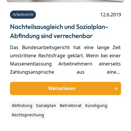
12.6.2019
Arbeitsrecht
Nachteilsausgleich und Sozialplan-
Abfindung sind verrechenbar
Das Bundesarbeitsgericht hat eine lange Zeit
umstrittene Rechtsfrage geklärt. Wenn bei einer
Massenentlassung Arbeitnehmern einerseits
Zahlungsansprüche aus einem
Nachteilsausgleich, aber auch aus einem
Sozialplan zustehen, war es bisher umstritten, ob
Weiterlesen
der Arbeitgeber diese Ansprüche verrechnen
kann. Die Erfurter Richter haben diese Frage jetzt
Abfindung
Sozialplan
Betriebsrat
Kündigung
entschieden - zu Gunsten der Arbeitgeber.
Rechtsprechung