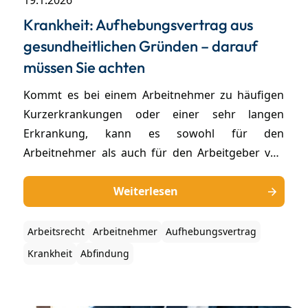
19.1.2026
Krankheit: Aufhebungsvertrag aus
gesundheitlichen Gründen – darauf
müssen Sie achten
Kommt es bei einem Arbeitnehmer zu häufigen
Kurzerkrankungen oder einer sehr langen
Erkrankung, kann es sowohl für den
Arbeitnehmer als auch für den Arbeitgeber von
Vorteil sein, einen Aufhebungsvertrag zu
schließen. Unter welchen Umständen dies der Fall
Weiterlesen
ist und was es dabei zu beachten gilt, fassen wir
in diesem Beitrag zusammen.
Arbeitsrecht
Arbeitnehmer
Aufhebungsvertrag
Krankheit
Abfindung