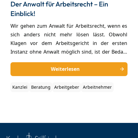
Der Anwalt für Arbeitsrecht – Ein
Einblick!
Wir gehen zum Anwalt für Arbeitsrecht, wenn es
sich anders nicht mehr lösen lässt. Obwohl
Klagen vor dem Arbeitsgericht in der ersten
Instanz ohne Anwalt möglich sind, ist der Bedarf
in keinem anderen Rechtsgebiet so groß/geht es
häufig nicht ohne. Warum? Und was macht der
Weiterlesen
Anwalt eigentlich hinter den Kulissen nach der
Mandatierung? Wir öffnen den Vorhang und
Kanzlei
Beratung
Arbeitgeber
Arbeitnehmer
geben einen Blick hinter die Kulissen unserer
Kanzlei in München.