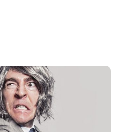
dung zu drohen.
ersdelikt.
er den Kollegen