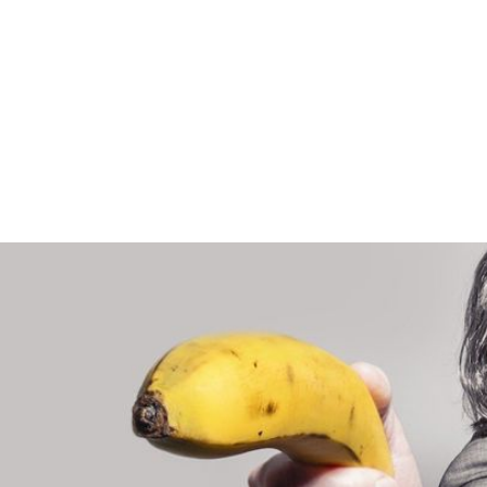
r, sind einige Arbeitnehmer versucht, mit einer Krankmel
en ohne wirklich arbeitsunfähig zu sein ist aber kein Kavali
ei vorheriger Ankündigung der Krankmeldung beim Chef od
drohen schwere Konsequenzen.
Rechtsprechung
Krankheit