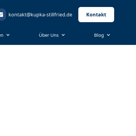
kontakt@kupka-stillfried.de
Kontakt
en
Über Uns
Blog
 ein No-Go
bt es Streit mit