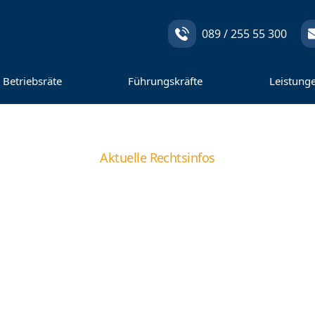
089 / 255 55 300
Betriebsräte
Führungskräfte
Leistung
Aktuelle Rechtsinfos
it Krankmeldung –
bei Arbeitnehmern
Arbeitgeber dem Mitarbeiter den beantragten Urlaub oder gi