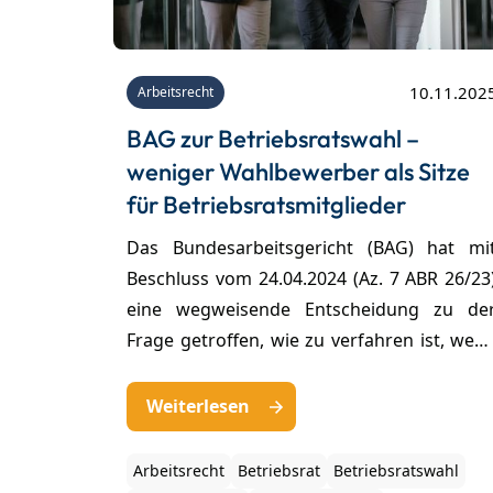
10.11.202
Arbeitsrecht
BAG zur Betriebsratswahl –
weniger Wahlbewerber als Sitze
für Betriebsratsmitglieder
Das Bundesarbeitsgericht (BAG) hat mi
Beschluss vom 24.04.2024 (Az. 7 ABR 26/23
eine wegweisende Entscheidung zu de
Frage getroffen, wie zu verfahren ist, wen
weniger Wahlbewerber bei eine
Betriebsratswahl kandidieren, als die nac
Weiterlesen
dem Gesetz vorgesehene Anzahl der Sitz
von Betriebsratsmitgliedern.
Arbeitsrecht
Betriebsrat
Betriebsratswahl