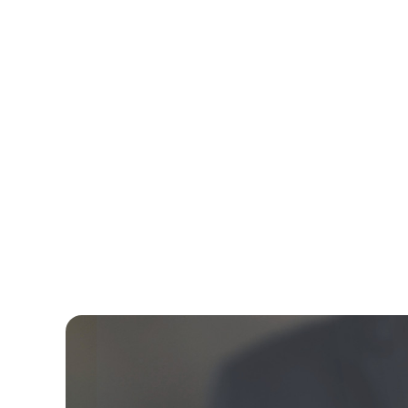
Bei einer außer
liegt der Kündig
Arbeitspflicht a
erbringen, selbs
Entlassungen we
wegen Verlusts e
die V