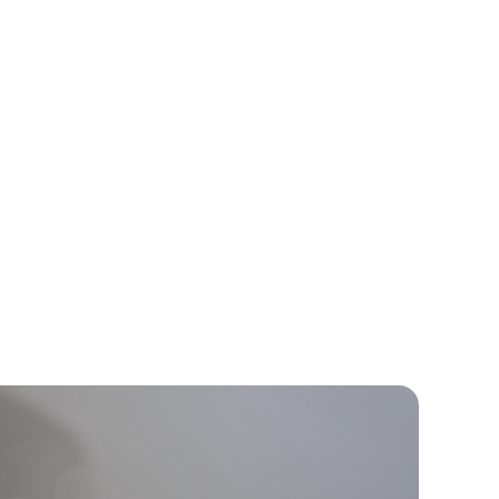
ingten Kündigung
n die geschuldete
n dauerhaft nicht
en Kündigung sind
tabwesenheit und
derlich ist. Auch
unter.