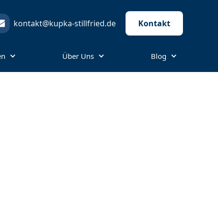
kontakt@kupka-stillfried.de
Kontakt
en
Über Uns
Blog
igung:
le und
iten