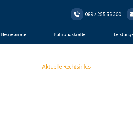
089 / 255 55 300
Betriebsräte
Führungskräfte
Leistung
Aktuelle Rechtsinfos
nenbedingte Künd
ssetzungen, Beispie
htsschutzmöglichke