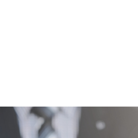
ordentlichen (eher selten) oder ordentlichen personenbed
ungsgrund in der Person des Arbeitnehmers selbst. Er kan
ufgrund seiner persönlichen Eigenschaften oder Fähigkeite
t wenn er will. Die wichtigsten Fälle der personenbedingt
gen Krankheit (auch krankheitsbedingte Kündigung), Haf
iner behördlichen Erlaubnis, die für den Job zwingend erfor
erdachtskündigung fällt nach aktueller Rechtsprechung hier
Kündigung
Personenbedingte Kündigung
Kündigungsschutz