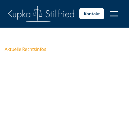
Kontakt
Aktuelle Rechtsinfos
Kündigungsschutzklage
wahrt Frist auch bei
Änderungsschutzklagen
Wer als Arbeitnehmer ein Änderungsangebot, das mit
einer Kündigung verbunden ist, rechtzeitig unter
Vorbehalt annimmt, wahrt auch mit einer normalen