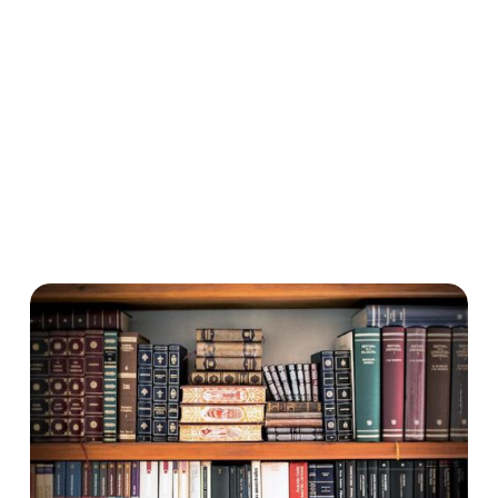
Kündigungsschutzklage die Klagefrist. Eine Anpassung
der Formulierung des Antrags im Sinne einer
Änderungsschutzklage ist auch nach Ablauf der 3-
Wochen-Frist möglich. (BAG, Urteil vom 21. Mai 2019,2
AZR 26/19)
Kündigungsschutz
Rechtsprechung
Änderungskündigung