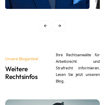
Slide 2 of 16.
Ihre Rechtsanwälte für
Unsere Blogartikel
Arbeitsrecht und
Weitere
Strafrecht informieren.
Lesen Sie jetzt unseren
Rechtsinfos
Blog.
A
Atilla Graf von Stillfried
Re
Rechtsanwalt & Partner