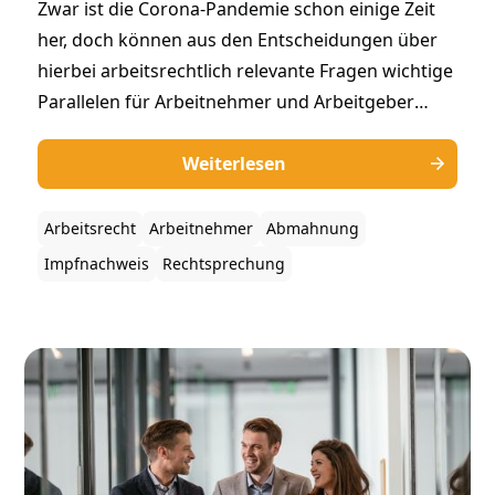
Zwar ist die Corona-Pandemie schon einige Zeit
her, doch können aus den Entscheidungen über
hierbei arbeitsrechtlich relevante Fragen wichtige
Parallelen für Arbeitnehmer und Arbeitgeber
gezogen werden. In diesem Beitrag befassen wir
uns daher mit der im Rahmen der Corona-Krise
Weiterlesen
aufgekommenen - aber weiterhin für andere
Erkrankungen relevanten - Frage, ob die
Arbeitsrecht
Arbeitnehmer
Abmahnung
Unterlassung einer Impfung bzw. die Weigerung
Impfnachweis
Rechtsprechung
der Vorlage eines Impfnachweises eine
arbeitsrechtliche Abmahnung rechtfertigt. Hierzu
hat das BAG mit Urteil vom 19.06.2024 (Az.: 5 AZR
192/23) eine Entscheidung getroffen.