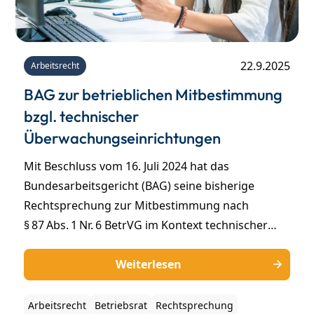
22.9.2025
Arbeitsrecht
BAG zur betrieblichen Mitbestimmung
bzgl. technischer
Überwachungseinrichtungen
Mit Beschluss vom 16. Juli 2024 hat das
Bundesarbeitsgericht (BAG) seine bisherige
Rechtsprechung zur Mitbestimmung nach
§ 87 Abs. 1 Nr. 6 BetrVG im Kontext technischer
Überwachungseinrichtungen präzisiert und dabei
insbesondere die Reichweite der
Weiterlesen
Mitbestimmungspflicht bei Headset-Systemen
mit Echtzeitkommunikation verdeutlicht.
Arbeitsrecht
Betriebsrat
Rechtsprechung