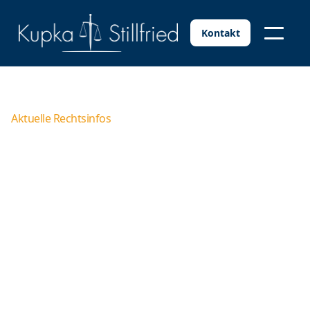
Kontakt
Aktuelle Rechtsinfos
Zusatzurlaubsanspruch für
Schwerbehinderte verfällt
nicht automatisch
Das Shimizu-Urteil des EuGH hat weitere
Auswirkungen. Das LAG Niedersachsen hat jetzt
entschieden, dass es auch für den Zusatzurlaub für