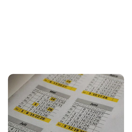
Schwerbehinderte gilt – zwar nicht direkt, aber
mittelbar. Das heißt: Fordert der Arbeitgeber den
schwerbehinderten Arbeitnehmer nicht rechtzeitig
auf, den Zusatzurlaubsanspruch aus dem Vorjahr
geltend zu machen, besteht der Anspruch weiter. Das
Recht des Arbeitnehmers verfällt nicht automatisch.
EuGH
Rechtsprechung
Urlaub