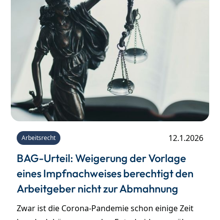
entschieden. Zwar ist die Corona-Pandemie nun
schon einige Zeit her, doch können aus den
Entscheidungen über hierbei arbeitsrechtlich
relevante Fragen wichtige Parallelen gezogen
werden, zum Beispiel für den heutigen Umgang
mit der Masernimpfpflicht für Beschäftigte in
Kitas und Schulen.
12.1.2026
Arbeitsrecht
BAG-Urteil: Weigerung der Vorlage
eines Impfnachweises berechtigt den
Arbeitgeber nicht zur Abmahnung
Zwar ist die Corona-Pandemie schon einige Zeit