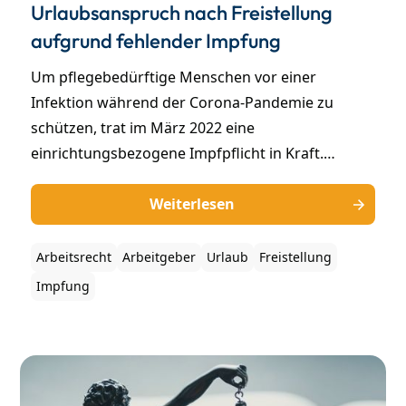
Urlaubsanspruch nach Freistellung
aufgrund fehlender Impfung
Um pflegebedürftige Menschen vor einer
Infektion während der Corona-Pandemie zu
schützen, trat im März 2022 eine
einrichtungsbezogene Impfpflicht in Kraft.
Beschäftigte im medizinischen und pflegerischen
Bereich mussten einen Nachweis über die
Weiterlesen
Impfung erbringen. Wurde ein entsprechender
Nachweis nicht erbracht, so wurden die
Arbeitsrecht
Arbeitgeber
Urlaub
Freistellung
Beschäftigten in den überwiegenden Fällen von
Impfung
ihrem Arbeitgeber freigestellt. Wie sich diese
Freistellung auf den Urlaubsanspruch des
jeweiligen Arbeitnehmers auswirkt, hat das
Bundesarbeitsgericht (BAG) mittlerweile