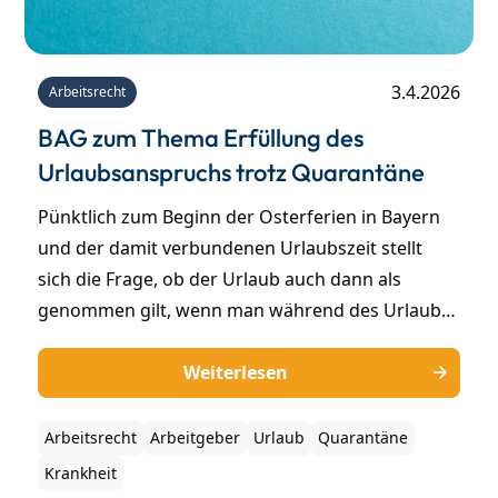
3.4.2026
Arbeitsrecht
BAG zum Thema Erfüllung des
Urlaubsanspruchs trotz Quarantäne
Pünktlich zum Beginn der Osterferien in Bayern
und der damit verbundenen Urlaubszeit stellt
sich die Frage, ob der Urlaub auch dann als
genommen gilt, wenn man während des Urlaubs
in Quarantäne muss – zum Beispiel nach einer
Auslandsreise in ein Gebiet mit bestehenden
Weiterlesen
Infektionskrankheiten. Über diese Frage hat das
BAG in Fortsetzung der Rechtsprechung des
Arbeitsrecht
Arbeitgeber
Urlaub
Quarantäne
Europäischen Gerichtshofs (EuGH) entschieden.
Krankheit
Auch wenn es im vorliegenden Fall noch um eine