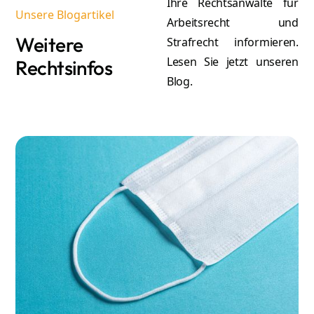
Ihre Rechtsanwälte für
Unsere Blogartikel
Arbeitsrecht und
Weitere
Strafrecht informieren.
Lesen Sie jetzt unseren
Rechtsinfos
Blog.
A
Atilla Graf von Stillfried
Re
Rechtsanwalt & Partner
Mehr erfahren