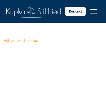
Kontakt
Aktuelle Rechtsinfos
Betriebsbedingte
Kündigung während der
Elternzeit
Der Arbeitgeber darf das Arbeitsverhältnis mit einer
Arbeitnehmerin oder einem Arbeitnehmer, der sich in
der Elternzeit befindet, grundsätzlich nicht kündigen