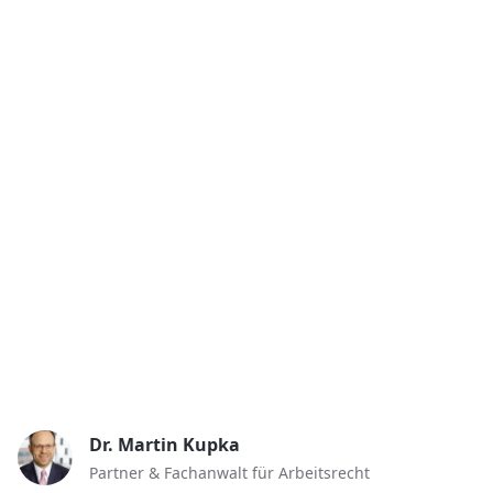
(§ 18 BEEG). Nur in besonderen Fällen kann eine
Kündigung auch während der Elternzeit
ausnahmsweise für zulässig erklärt werden. Eine
solche Kündigung setzt die Zulässigkeitserklärung der
für den Arbeitsschutz zuständigen obersten
Landesbehörde voraus. Das ist in Bayern das
Gewerbeaufsichtsamt.
Kündigung
Mutterschutz und Elternzeit
Kündigungsschutz
Dr. Martin Kupka
Partner & Fachanwalt für Arbeitsrecht