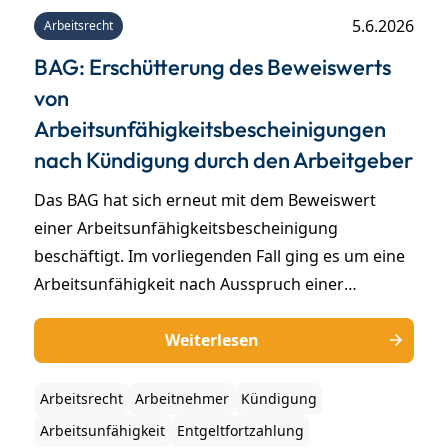
5.6.2026
Arbeitsrecht
BAG: Erschütterung des Beweiswerts
von
Arbeitsunfähigkeitsbescheinigungen
nach Kündigung durch den Arbeitgeber
Das BAG hat sich erneut mit dem Beweiswert
einer Arbeitsunfähigkeitsbescheinigung
beschäftigt. Im vorliegenden Fall ging es um eine
Arbeitsunfähigkeit nach Ausspruch einer
Arbeitgeberkündigung. Der Beweiswert einer
Arbeitsunfähigkeitsbescheinigung kann
Weiterlesen
erschüttert sein, wenn sich der Arbeitnehmer
nach Zugang der Kündigung krankmeldet und
Arbeitsrecht
Arbeitnehmer
Kündigung
nach den Gesamtumständen Indizien bestehen,
Arbeitsunfähigkeit
Entgeltfortzahlung