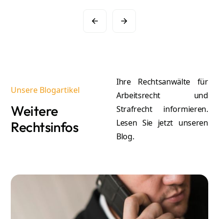
Ihre Rechtsanwälte für
Unsere Blogartikel
Arbeitsrecht und
Weitere
Strafrecht informieren.
Lesen Sie jetzt unseren
Rechtsinfos
Blog.
A
Atilla Graf von Stillfried
Re
Rechtsanwalt & Partner
Mehr erfahren