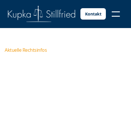
Kontakt
Aktuelle Rechtsinfos
Gekündigt trotz
Krankmeldung
Die Frage, ob ein Arbeitnehmer seine
Arbeitsunfähigkeit dem Arbeitgeber (rechtzeitig)
übersandt hat, führt in der Praxis regelmäßig zu
Unstimmigkeiten zwischen beiden Parteien. Wie soll
ein Arbeitnehmer beweisen, dass er die