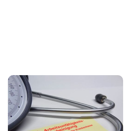
Arbeitsunfähigkeitsbescheinigung rechtzeitig
abgeschickt hat? Und wie soll ein Arbeitgeber
beweisen, dass er diese nicht bekommen hat? Wenn
der Beweis nicht mehr möglich ist, wem glaubt man,
zu wessen Lasten geht die Frage? Wer trägt also die
Beweislast?
Kündigung
Krankheit
Kündigungsschutz