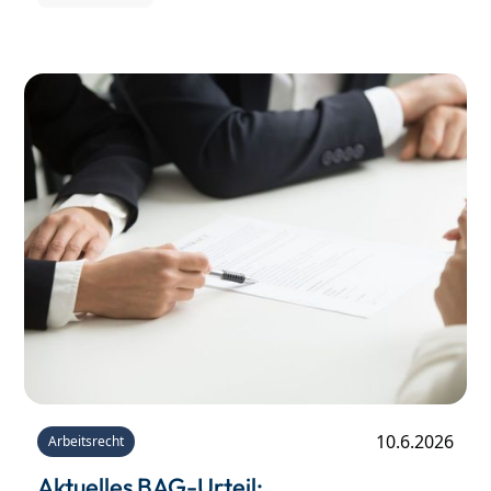
Meldung oder Offenlegung hinweisen.
Hinweisgeber befürchten in der Praxis jedoch
oftmals Benachteiligungen durch ihren
Arbeitgeber als Reaktion auf die Offenlegung.
Durch das seit Juli 2023 neu eingeführte
Hinweisgeberschutzgesetz (HinSchG) soll gezielt
der Schutz der Hinweisgeber vor beruflichen
Benachteiligungen als Reaktion auf eine Meldung
gestärkt werden.
10.6.2026
Arbeitsrecht
Aktuelles BAG-Urteil: