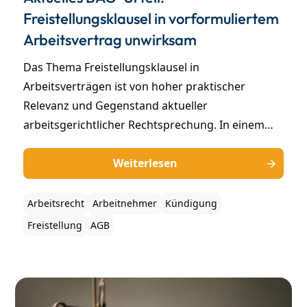
Freistellungsklausel in vorformuliertem
Arbeitsvertrag unwirksam
Das Thema Freistellungsklausel in
Arbeitsverträgen ist von hoher praktischer
Relevanz und Gegenstand aktueller
arbeitsgerichtlicher Rechtsprechung. In einem
kürzlich ergangenen Urteil hat das BAG
(Bundesarbeitsgericht) sich mit der Frage befasst,
Weiterlesen
ob in einem Arbeitsvertrag standardmäßig eine
Klausel enthalten sein darf, die den Arbeitgeber
Arbeitsrecht
Arbeitnehmer
Kündigung
nach Ausspruch einer Kündigung zur Freistellung
Freistellung
AGB
des betroffenen Arbeitnehmers berechtigt.