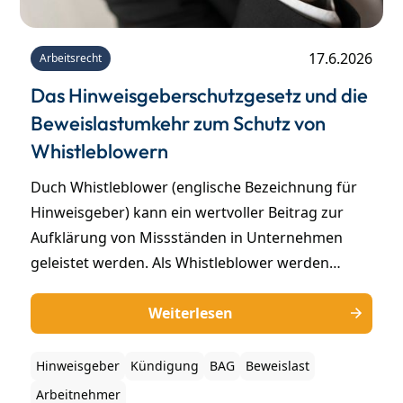
17.6.2026
Arbeitsrecht
Das Hinweisgeberschutzgesetz und die
Beweislastumkehr zum Schutz von
Whistleblowern
Duch Whistleblower (englische Bezeichnung für
Hinweisgeber) kann ein wertvoller Beitrag zur
Aufklärung von Missständen in Unternehmen
geleistet werden. Als Whistleblower werden
Personen bezeichnet, die auf verschiedenste
Missstände insbesondere aus ihrem
Weiterlesen
Arbeitsumfeld, wie zum Beispiel Korruption,
Steuerhinterziehung, Betrug oder auch Verstöße
Hinweisgeber
Kündigung
BAG
Beweislast
gegen Arbeitsschutzvorschriften durch eine
Arbeitnehmer