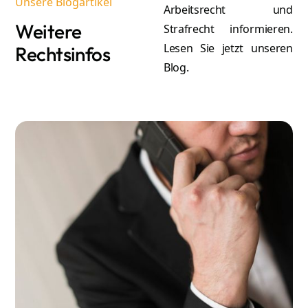
Unsere Blogartikel
Arbeitsrecht und
Weitere
Strafrecht informieren.
Lesen Sie jetzt unseren
Rechtsinfos
Blog.
A
Atilla Graf von Stillfried
Re
Rechtsanwalt & Partner
Mehr erfahren