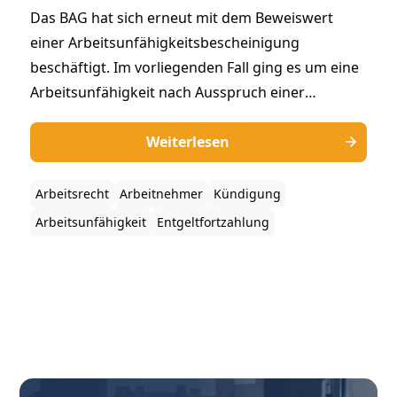
Das BAG hat sich erneut mit dem Beweiswert
einer Arbeitsunfähigkeitsbescheinigung
beschäftigt. Im vorliegenden Fall ging es um eine
Arbeitsunfähigkeit nach Ausspruch einer
Arbeitgeberkündigung. Der Beweiswert einer
Arbeitsunfähigkeitsbescheinigung kann
Weiterlesen
erschüttert sein, wenn sich der Arbeitnehmer
nach Zugang der Kündigung krankmeldet und
Arbeitsrecht
Arbeitnehmer
Kündigung
nach den Gesamtumständen Indizien bestehen,
Arbeitsunfähigkeit
Entgeltfortzahlung
die Zweifel an der Arbeitsunfähigkeit des
Arbeitnehmers begründen.