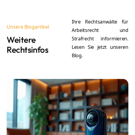
Ihre Rechtsanwälte für
Unsere Blogartikel
Arbeitsrecht und
Weitere
Strafrecht informieren.
Lesen Sie jetzt unseren
Rechtsinfos
Blog.
A
Atilla Graf von Stillfried
Re
Rechtsanwalt & Partner
Mehr erfahren