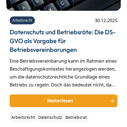
30.12.2025
Arbeitsrecht
Datenschutz und Betriebsräte: Die DS-
GVO als Vorgabe für
Betriebsvereinbarungen
Eine Betriebsvereinbarung kann im Rahmen eines
Beschäftigungskontextes herangezogen werden,
um die datenschutzrechtliche Grundlage eines
Betriebs zu regeln. Doch das bedeutet nicht, dass
Arbeitgeber und Betriebsräte hier den
Mindestschutz der Datenrecht-Grundverordnung
Weiterlesen
unterlaufen können. Wer hier nicht aufpasst,
riskiert eine (teil-)unwirksame
Arbeitsrecht
Datenschutz
Betriebsrat
Betriebsvereinbarung und sogar