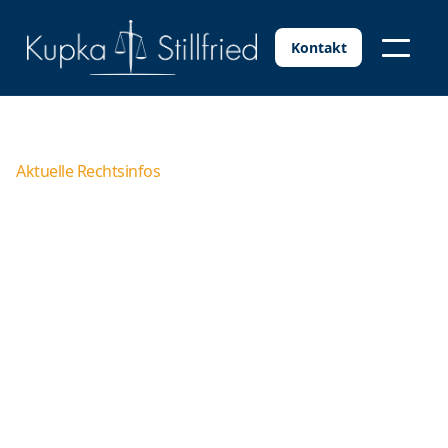
Kontakt
Aktuelle Rechtsinfos
Auskunftsanspruch nach
Art. 15 DSGVO: Muster und
alle Informationen für
Betroffene
Der datenschutzrechtliche Auskunftsanspruch gemäß
Art. 15 DSGVO stellt ein bedeutsames Recht des