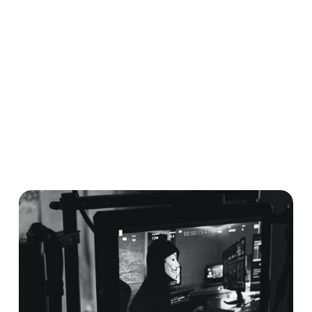
Betroffenen dar. In welchem Umfang Sie als
Privatperson Auskunft verlangen können und welche
Besonderheiten bei der Antragstellung zu beachten
sind, haben wir hier für Sie zusammengefasst.
Außerdem finden Sie am Ende unseres Beitrags ein
kostenloses Muster zum Download.
Datenschutz
DSGVO
Download