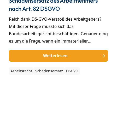
Schadensersatz des Arbeitnehmers
nach Art. 82 DSGVO
Reich dank DS-GVO-Verstoß des Arbeitgebers?
Mit dieser Frage musste sich das
Bundesarbeitsgericht beschäftigen. Genauer ging
es um die Frage, wann ein immaterieller
Schadensersatz nach Art. 82 Abs. 1 DS-GVO des
Arbeitnehmers gegen den Arbeitgeber gegeben
Weiterlesen
ist (BAG Urteil vom 22.09.2022, 8 AZR 209/21). Wir
fassen für Sie zusammen, was für den
Arbeitsrecht
Schadensersatz
DSGVO
datenschutzrechtlichen Schadensersatzanspruch
nun gilt.