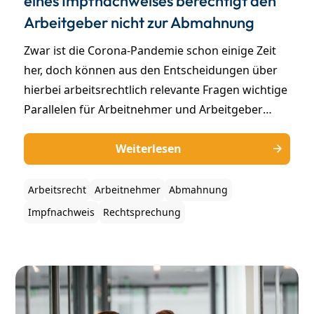
eines Impfnachweises berechtigt den
Arbeitgeber nicht zur Abmahnung
Zwar ist die Corona-Pandemie schon einige Zeit
her, doch können aus den Entscheidungen über
hierbei arbeitsrechtlich relevante Fragen wichtige
Parallelen für Arbeitnehmer und Arbeitgeber
gezogen werden. In diesem Beitrag befassen wir
uns daher mit der im Rahmen der Corona-Krise
Weiterlesen
aufgekommenen - aber weiterhin für andere
Erkrankungen relevanten - Frage, ob die
Arbeitsrecht
Arbeitnehmer
Abmahnung
Unterlassung einer Impfung bzw. die Weigerung
Impfnachweis
Rechtsprechung
der Vorlage eines Impfnachweises eine
arbeitsrechtliche Abmahnung rechtfertigt. Hierzu
hat das BAG mit Urteil vom 19.06.2024 (Az.: 5 AZR
192/23) eine Entscheidung getroffen.