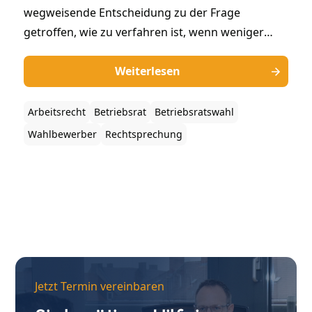
wegweisende Entscheidung zu der Frage
getroffen, wie zu verfahren ist, wenn weniger
Wahlbewerber bei einer Betriebsratswahl
kandidieren, als die nach dem Gesetz
Weiterlesen
vorgesehene Anzahl der Sitze von
Betriebsratsmitgliedern.
Arbeitsrecht
Betriebsrat
Betriebsratswahl
Wahlbewerber
Rechtsprechung
Jetzt Termin vereinbaren