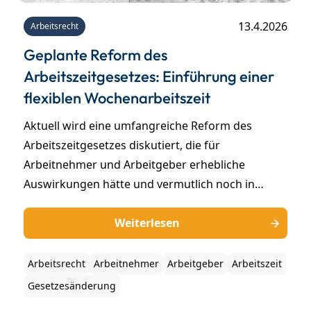
13.4.2026
Arbeitsrecht
Geplante Reform des
Arbeitszeitgesetzes: Einführung einer
flexiblen Wochenarbeitszeit
Aktuell wird eine umfangreiche Reform des
Arbeitszeitgesetzes diskutiert, die für
Arbeitnehmer und Arbeitgeber erhebliche
Auswirkungen hätte und vermutlich noch in
diesem Jahr umgesetzt werden soll. Besonders
relevant ist der voraussichtliche Abschied vom
Weiterlesen
starren 8-Stunden-Arbeitstag, hin zu einer
flexibleren Wochenarbeitszeit.
Arbeitsrecht
Arbeitnehmer
Arbeitgeber
Arbeitszeit
Gesetzesänderung