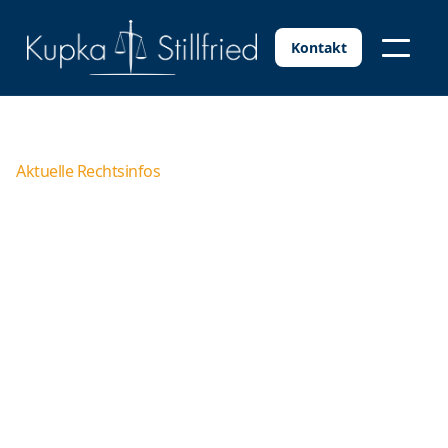
Kontakt
Aktuelle Rechtsinfos
Neue Entwicklungen bei
der Arbeitszeiterfassung
Die jüngste Entscheidung des EuGH zur
Arbeitszeiterfassung hat für große Aufregung
gesorgt. Viele Arbeitgeber befürchten jetzt noch mehr
bürokratischen Aufwand. Doch was besagt das Urteil
aus Luxemburg genau? Ab wann gelten neue