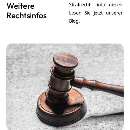
Weitere
Strafrecht informieren.
Lesen Sie jetzt unseren
Rechtsinfos
Blog.
A
Atilla Graf von Stillfried
Re
Rechtsanwalt & Partner
Mehr erfahren