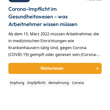
Corona-Impflicht im
Gesundheitswesen – was
Arbeitnehmer wissen müssen
Ab dem 15. März 2022 müssen Arbeitnehmer, die
in medizinischen Einrichtungen wie
Krankenhäusern tätig sind, gegen Corona
(COVID-19) geimpft oder genesen sein (Corona-
Impfpflicht). Ungeimpfte Ärzte, Krankenpfleger
und andere Arbeitnehmer medizinischer Bereiche
Weiterlesen
ohne Impfung drohen ab diesem Zeitpunkt
Konsequenzen bis hin zum Verlust des
Impfung
Impfpflicht
Abmahnung
Corona
Arbeitsplatzes durch Kündigung. Doch nicht jede
beliebige Sanktion gegen ungeimpfte Mitarbeiter
ist rechtmäßig. Für Betroffene lohnt sich die
Gegenwehr.