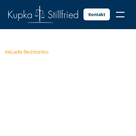
Kontakt
Aktuelle Rechtsinfos
Homeoffice in Zeiten von
Corona – das Wichtigste
für Sie in Kürze
Um die Verbreitung des Coronavirus (Covid-19) zu
hemmen, sind Arbeitnehmer angehalten von zu Hause
aus, also in Heimarbeit / im Homeoffice, zu arbeiten.