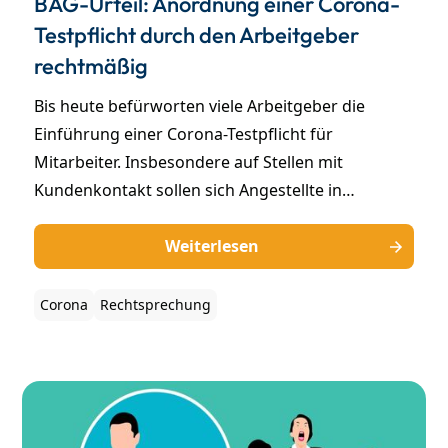
BAG-Urteil: Anordnung einer Corona-
Testpflicht durch den Arbeitgeber
rechtmäßig
Bis heute befürworten viele Arbeitgeber die
Einführung einer Corona-Testpflicht für
Mitarbeiter. Insbesondere auf Stellen mit
Kundenkontakt sollen sich Angestellte in
bestimmten Intervallen auf COVID-19 testen
lassen, um ungewollte Infektionen zu vermeiden.
Weiterlesen
Diese Anordnungen durch den Arbeitgeber
waren lange Zeit umstritten. Nun sprach das
Corona
Rechtsprechung
Bundesarbeitsgericht (BAG) ein Machtwort: Eine
Corona-Testpflicht ist grundsätzlich rechtmäßig.