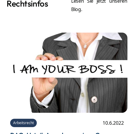
Lesen Sie jetzt unseren
Rechtsinfos
Blog.
A
Atilla Graf von Stillfried
Re
Rechtsanwalt & Partner
Mehr erfahren
10.6.2022
Arbeitsrecht