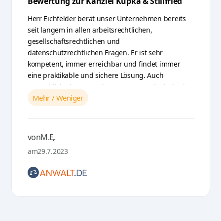
Bewertung zur Kanzlei Kupka & Stillfried
Herr Eichfelder berät unser Unternehmen bereits
seit langem in allen arbeitsrechtlichen,
gesellschaftsrechtlichen und
datenschutzrechtlichen Fragen. Er ist sehr
kompetent, immer erreichbar und findet immer
eine praktikable und sichere Lösung. Auch
menschlich ein angenehmer Partner. Wir sind sehr
Mehr / Weniger
froh, Herrn Eichfelder als Berater zu wissen.
von
M.E.
,
am
29.7.2023