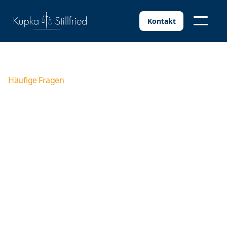
Kontakt
Häufige Fragen
Wie ruft man bei einem Anwalt
an?
Wenn Sie rechtliche Fragen haben und die Dienste
eines Anwalts benötigen, ist es üblich, zunächst
telefonisch Kontakt aufzunehmen. Das Telefonat mit
einem Anwalt kann Ihnen dabei helfen, Informationen
zu erhalten und weitere Schritte einzuleiten. Im
Folgenden sind einige Ratschläge aufgeführt, die für